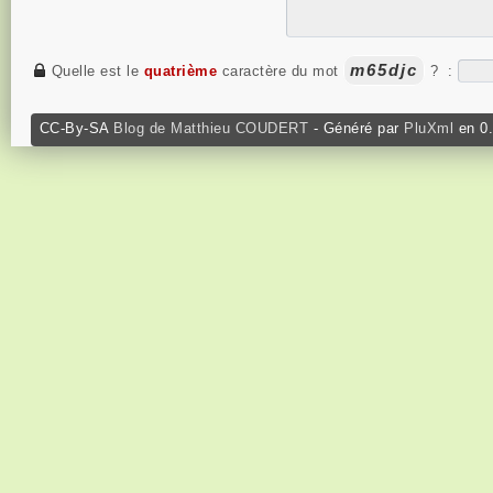
m65djc
Quelle est le
quatrième
caractère du mot
?
:
CC-By-SA
Blog de Matthieu COUDERT
- Généré par
PluXml
en 0