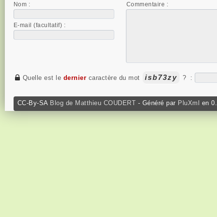
Nom :
Commentaire :
E-mail (facultatif) :
isb73zy
Quelle est le
dernier
caractère du mot
?
:
CC-By-SA
Blog de Matthieu COUDERT
- Généré par
PluXml
en 0