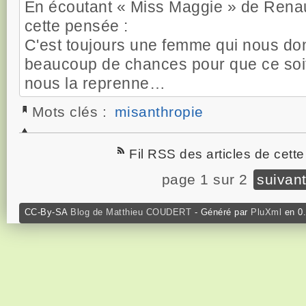
En écoutant « Miss Maggie » de Renau
cette pensée :
C'est toujours une femme qui nous donne
beaucoup de chances pour que ce soi
nous la reprenne…
Mots clés :
misanthropie
Fil RSS des articles de cette
page 1 sur 2
suivan
CC-By-SA
Blog de Matthieu COUDERT
- Généré par
PluXml
en 0