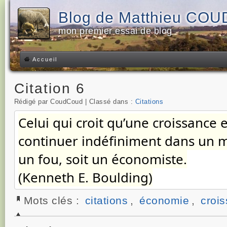
Blog de Matthieu CO
mon premier essai de blog
Accueil
Citation 6
Rédigé par CoudCoud | Classé dans :
Citations
Celui qui croit qu’une croissance 
continuer indéfiniment dans un mo
un fou, soit un économiste.
(Kenneth E. Boulding)
Mots clés :
citations
,
économie
,
croi