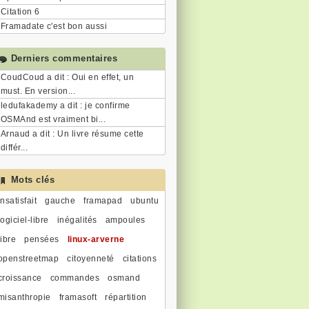
Citation 6
Framadate c'est bon aussi
Derniers commentaires
CoudCoud a dit : Oui en effet, un
must. En version...
ledufakademy a dit : je confirme
OSMAnd est vraiment bi...
Arnaud a dit : Un livre résume cette
différ...
Mots clés
insatisfait
gauche
framapad
ubuntu
logiciel-libre
inégalités
ampoules
libre
pensées
linux-arverne
openstreetmap
citoyenneté
citations
croissance
commandes
osmand
misanthropie
framasoft
répartition