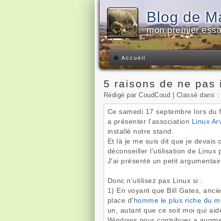
Blog de 
mon premier essa
Accueil
5 raisons de ne pas 
Rédigé par CoudCoud | Classé dans 
Ce samedi 17 septembre lors du fo
a présenter l'association
Linux Ar
installé notre stand.
Et là je me suis dit que je devais 
déconseiller l'utilisation de Linu
J'ai présenté un petit argumentair
Donc n'utilisez pas Linux si :
1) En voyant que Bill Gates, ancie
place d'
homme le plus riche du 
un, autant que ce soit moi qui aid
Windows pour contribuer a augmen