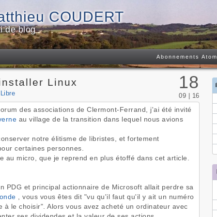
Matthieu COUDERT
i de blog
Abonnements Atom
18
installer Linux
:
Libre
09 | 16
rum des associations de Clermont-Ferrand, j'ai été invité
verne
au village de la transition dans lequel nous avions
conserver notre élitisme de libristes, et fortement
x pour certaines personnes.
e au micro, que je reprend en plus étoffé dans cet article.
n PDG et principal actionnaire de Microsoft allait perdre sa
monde
, vous vous êtes dit "vu qu'il faut qu'il y ait un numéro
e à le choisir". Alors vous avez acheté un ordinateur avec
ter ses dividendes et la valeur de ses actions.