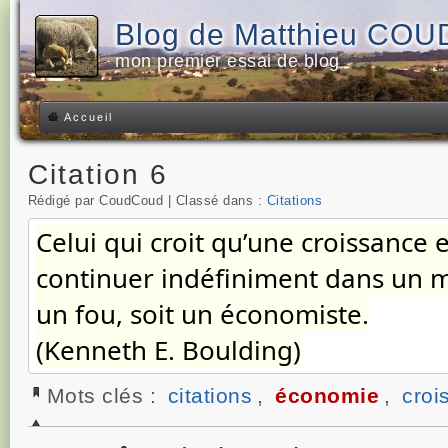
Blog de Matthieu CO
mon premier essai de blog
Accueil
Citation 6
Rédigé par CoudCoud | Classé dans :
Citations
Celui qui croit qu’une croissance 
continuer indéfiniment dans un mo
un fou, soit un économiste.
(Kenneth E. Boulding)
Mots clés :
citations
,
économie
,
croi